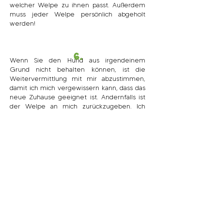
welcher Welpe zu ihnen passt. Außerdem
muss jeder Welpe persönlich abgeholt
werden!
6.
Wenn Sie den Hund aus irgendeinem
Grund nicht behalten können, ist die
Weitervermittlung mit mir abzustimmen,
damit ich mich vergewissern kann, dass das
neue Zuhause geeignet ist. Andernfalls ist
der Welpe an mich zurückzugeben. Ich
mache Ihnen auch keine Vorwürfe. Mir ist
nur wichtig, dass es dem Hund gut geht
und er die Chance auf ein schönes neues
Zuhause hat.